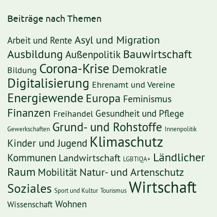
Beiträge nach Themen
Asyl und Migration
Arbeit und Rente
Ausbildung
Bauwirtschaft
Außenpolitik
Corona-Krise
Demokratie
Bildung
Digitalisierung
Ehrenamt und Vereine
Energiewende
Europa
Feminismus
Finanzen
Freihandel
Gesundheit und Pflege
Grund- und Rohstoffe
Gewerkschaften
Innenpolitik
Klimaschutz
Kinder und Jugend
Ländlicher
Kommunen
Landwirtschaft
LGBTIQA+
Raum
Mobilität
Natur- und Artenschutz
Wirtschaft
Soziales
Sport und Kultur
Tourismus
Wohnen
Wissenschaft