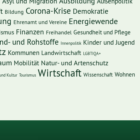
Ausbildung
Asyl und Migration
Außenpolitik
e
Corona-Krise
t
Demokratie
Bildung
rung
Energiewende
Ehrenamt und Vereine
Finanzen
ismus
Freihandel
Gesundheit und Pflege
nd- und Rohstoffe
Kinder und Jugend
Innenpolitik
tz
Kommunen
Landwirtschaft
LGBTIQA+
Raum
Mobilität
Natur- und Artenschutz
Wirtschaft
Wohnen
Wissenschaft
und Kultur
Tourismus