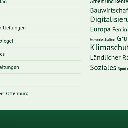
tag
Arbeit und Rent
Bauwirtschaf
Digitalisie
itteilungen
Europa
Femin
Gru
Gewerkschaften
piegel
Klimaschu
ges
Ländlicher 
Soziales
altungen
Sport 
is Offenburg