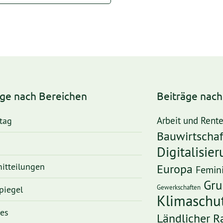
äge nach Bereichen
Beiträge nac
tag
Arbeit und Rent
Bauwirtschaf
Digitalisie
itteilungen
Europa
Femin
Gru
Gewerkschaften
piegel
Klimaschu
ges
Ländlicher 