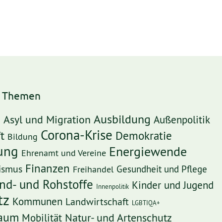
h Themen
Ausbildung
Asyl und Migration
Außenpolitik
e
Corona-Krise
t
Demokratie
Bildung
rung
Energiewende
Ehrenamt und Vereine
Finanzen
ismus
Freihandel
Gesundheit und Pflege
nd- und Rohstoffe
Kinder und Jugend
Innenpolitik
tz
Kommunen
Landwirtschaft
LGBTIQA+
Raum
Mobilität
Natur- und Artenschutz