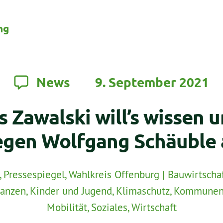
ng
News
9. September 2021
Zawalski will’s wissen u
egen Wolfgang Schäuble 
,
Pressespiegel
,
Wahlkreis Offenburg
|
Bauwirtscha
nanzen
,
Kinder und Jugend
,
Klimaschutz
,
Kommune
Mobilität
,
Soziales
,
Wirtschaft