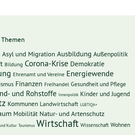
h Themen
Ausbildung
Asyl und Migration
Außenpolitik
e
Corona-Krise
t
Demokratie
Bildung
rung
Energiewende
Ehrenamt und Vereine
Finanzen
ismus
Freihandel
Gesundheit und Pflege
nd- und Rohstoffe
Kinder und Jugend
Innenpolitik
tz
Kommunen
Landwirtschaft
LGBTIQA+
Raum
Mobilität
Natur- und Artenschutz
Wirtschaft
Wohnen
Wissenschaft
und Kultur
Tourismus