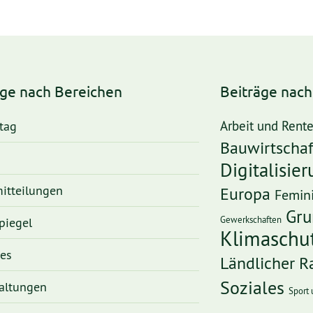
äge nach Bereichen
Beiträge nac
tag
Arbeit und Rent
Bauwirtschaf
Digitalisie
itteilungen
Europa
Femin
Gru
Gewerkschaften
piegel
Klimaschu
ges
Ländlicher 
Soziales
altungen
Sport 