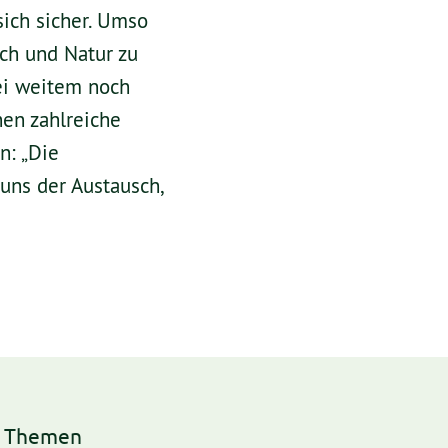
sich sicher. Umso
sch und Natur zu
ei weitem noch
hen zahlreiche
n: „Die
uns der Austausch,
h Themen