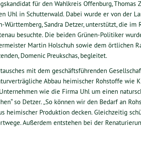
gskandidat für den Wahlkreis Offenburg, Thomas Z
n Uhl in Schutterwald. Dabei wurde er von der L
-Württemberg, Sandra Detzer, unterstützt, die im
rtenau besuchte. Die beiden Grünen-Politiker wur
ermeister Martin Holschuh sowie dem örtlichen R
enden, Domenic Preukschas, begleitet.
tausches mit dem geschäftsführenden Gesellschaft
aturverträgliche Abbau heimischer Rohstoffe wie K
ch Unternehmen wie die Firma Uhl um einen natur
en“ so Detzer. „So können wir den Bedarf an Rohs
s heimischer Produktion decken. Gleichzeitig sch
ortwege. Außerdem entstehen bei der Renaturieru