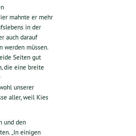
en
ier mahnte er mehr
ufslebens in der
er auch darauf
en werden müssen.
eide Seiten gut
, die eine breite
e
owohl unserer
e aller, weil Kies
n und den
en. „In einigen