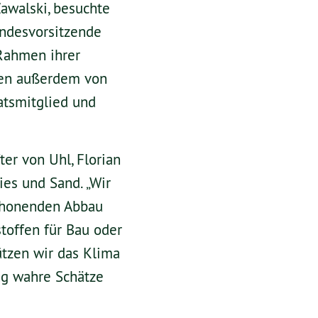
awalski, besuchte
andesvorsitzende
 Rahmen ihrer
den außerdem von
atsmitglied und
er von Uhl, Florian
ies und Sand. „Wir
schonenden Abbau
toffen für Bau oder
ützen wir das Klima
ng wahre Schätze