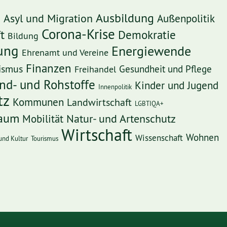
Ausbildung
Asyl und Migration
Außenpolitik
e
Corona-Krise
t
Demokratie
Bildung
rung
Energiewende
Ehrenamt und Vereine
Finanzen
ismus
Freihandel
Gesundheit und Pflege
nd- und Rohstoffe
Kinder und Jugend
Innenpolitik
tz
Kommunen
Landwirtschaft
LGBTIQA+
Raum
Mobilität
Natur- und Artenschutz
Wirtschaft
Wohnen
Wissenschaft
und Kultur
Tourismus