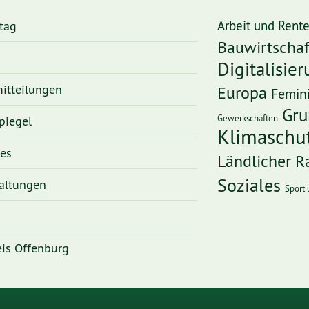
tag
Arbeit und Rent
Bauwirtschaf
Digitalisie
itteilungen
Europa
Femin
Gru
Gewerkschaften
piegel
Klimaschu
ges
Ländlicher 
Soziales
altungen
Sport 
is Offenburg