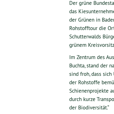
Der grüne Bundesta
das Kiesunternehme
der Grünen in Baden
Rohstofftour die O
Schutterwalds Bürg
grünem Kreisvorsitz
Im Zentrum des Aus
Buchta, stand der n
sind froh, dass si
der Rohstoffe bemüh
Schienenprojekte au
durch kurze Transp
der Biodiversität.“